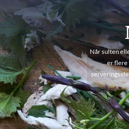
Når sulten ell
er flere
serveringsste