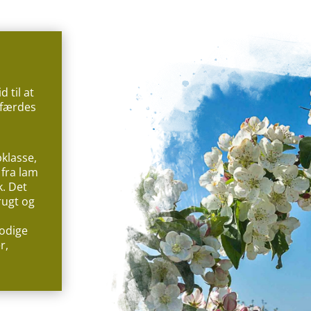
 til at
 færdes
klasse,
 fra lam
k. Det
rugt og
rodige
r,