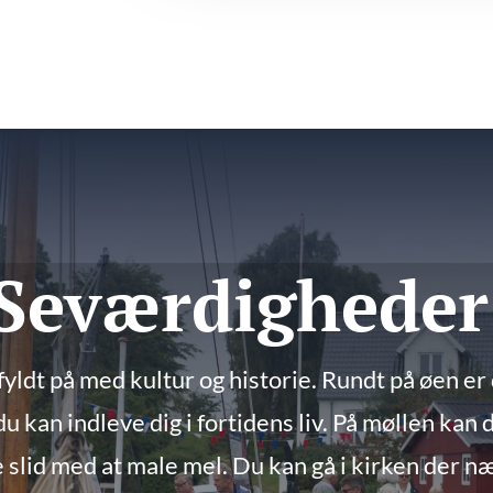
Seværdigheder
fyldt på med kultur og historie. Rundt på øen er 
u kan indleve dig i fortidens liv. På møllen kan d
e slid med at male mel. Du kan gå i kirken der n