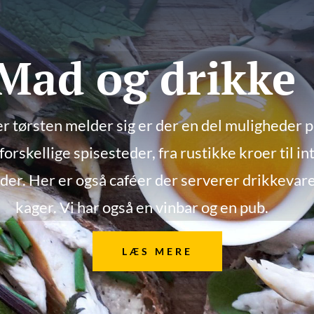
Mad og drikke
er tørsten melder sig er der en del muligheder 
 forskellige spisesteder, fra rustikke kroer til i
der. Her er også caféer der serverer drikkevare
kager. Vi har også en vinbar og en pub.
LÆS MERE