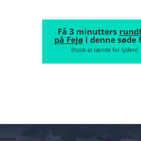
tom
Få 3 minutters
rund
på Fejø
i denne søde 
(husk at tænde for lyden)