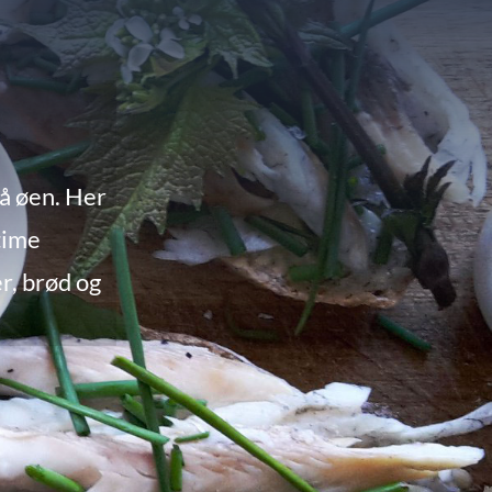
på øen. Her
ntime
r, brød og