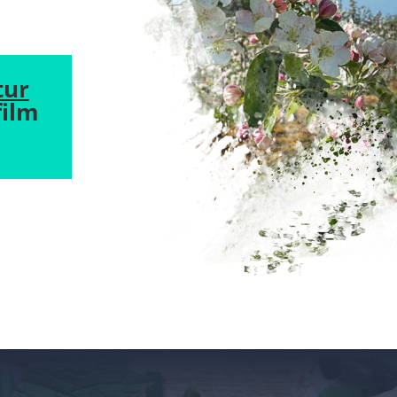
tur
film