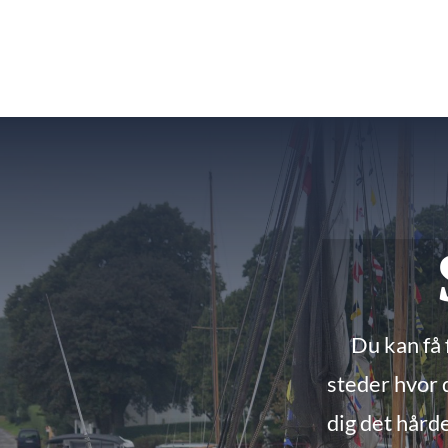
Du kan få 
steder hvor d
dig det hård