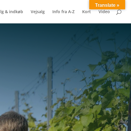
Translate »
lg & indkøb
Vejsalg
Info fra A-Z
Kort
Video