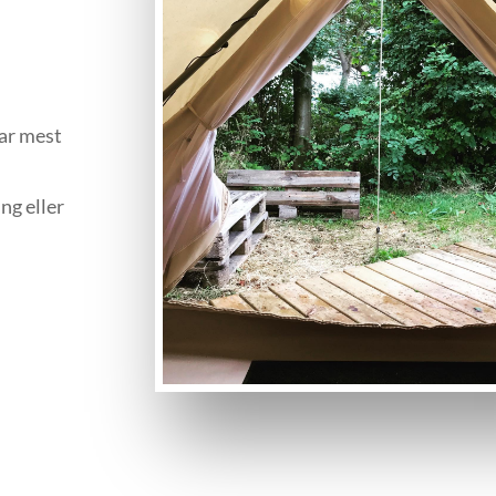
har mest
ng eller